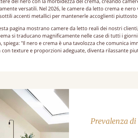
attere del nero con la morbidezza del crema, creando camere
nitamente versatili. Nel 2026, le camere da letto crema e ne
 sottili accenti metallici per mantenerle accoglienti piuttosto
sta pagina mostrano camere da letto reali dei nostri clienti,
ema si traducano magnificamente nelle case di tutti i giorn
ign, spiega: "Il nero e crema è una tavolozza che comunica 
ta con texture e proporzioni adeguate, diventa rilassante piu
Prevalenza di