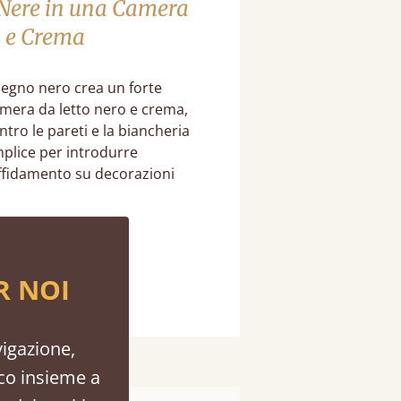
 Nere in una Camera
 e Crema
 legno nero crea un forte
amera da letto nero e crema,
tro le pareti e la biancheria
plice per introdurre
affidamento su decorazioni
ostri Letti Neri
R NOI
vigazione,
ico insieme a