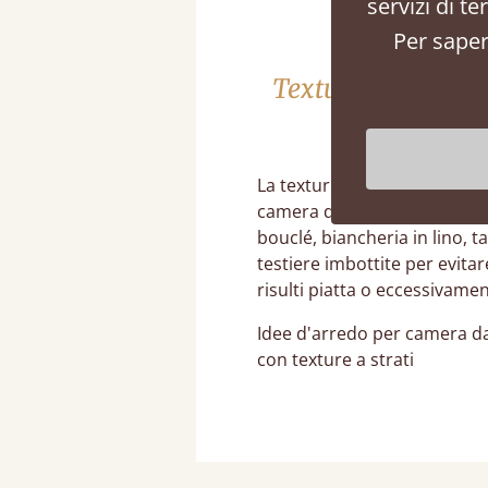
servizi di t
Per saper
Texture a Strati pe
Camera Nero
La texture è essenziale per 
camera da letto nero e crem
bouclé, biancheria in lino, t
testiere imbottite per evitar
risulti piatta o eccessivamen
Idee d'arredo per camera da
con texture a strati