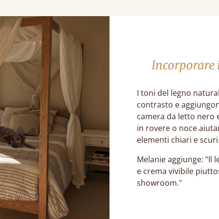
Incorporare 
I toni del legno natur
contrasto e aggiungono
camera da letto nero 
in rovere o noce aiuta
elementi chiari e scuri
Melanie aggiunge: "Il l
e crema vivibile piut
showroom."