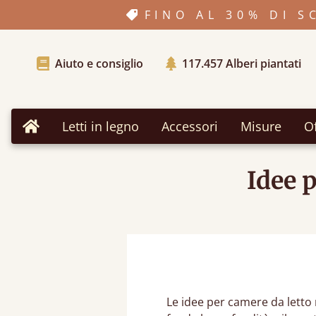
FINO AL 30% DI 
Aiuto e consiglio
117.457
Alberi piantati
Letti in legno
Accessori
Misure
Of
Home
Idee 
Le idee per camere da letto