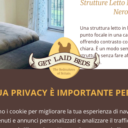
Strutture Letto
Nero
Una struttura letto in
punto focale in una c
offrendo contrasto con
chiara. È un modo sem
struttura senza fare 
eccessive.
Vedi i N
UA PRIVACY È IMPORTANTE PE
mo i cookie per migliorare la tua esperienza di na
enuti e annunci personalizzati e analizzare il traff