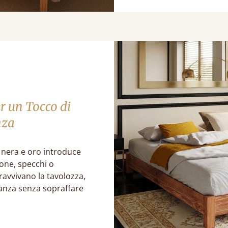
r un Tocco di
nza
 nera e oro introduce
ione, specchi o
ravvivano la tavolozza,
anza senza sopraffare