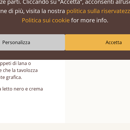
erze parti. Cliccando su “Accetta”, acconsenti all’us
ne di più, visita la nostra
politica sulla riservatez
Politica sui cookie
for more info.
r Idee d'Arredo
 e Crema
Personalizza
Accetta
le idee d'arredo di una
a. Pensa a plaid in
appeti di lana o
e che la tavolozza
te grafica.
 letto nero e crema