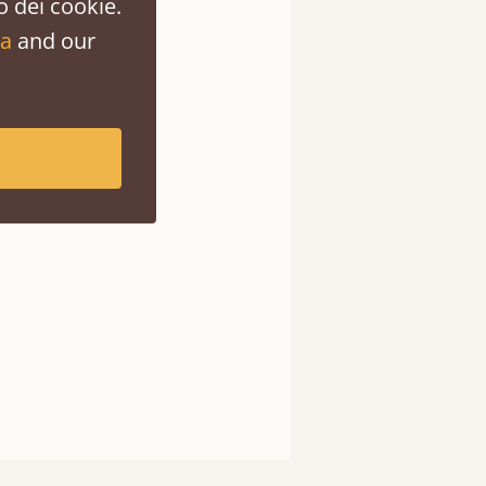
o dei cookie.
za
and our