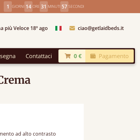
1
14
31
56
GIORNI
ORE
MINUTI
SECONDI
a più Veloce 18º ago
ciao@getlaidbeds.it
Scegli Paese
segna
Contattaci
0 €
Pagamento
 Crema
amento ad alto contrasto