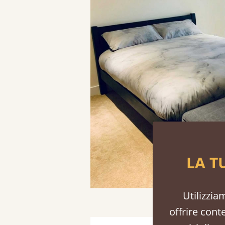
LA T
Utilizzia
offrire cont