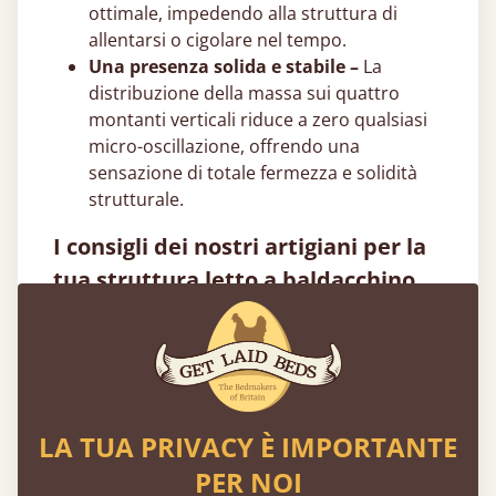
ottimale, impedendo alla struttura di
allentarsi o cigolare nel tempo.
Una presenza solida e stabile –
La
distribuzione della massa sui quattro
montanti verticali riduce a zero qualsiasi
micro-oscillazione, offrendo una
sensazione di totale fermezza e solidità
strutturale.
I consigli dei nostri artigiani per la
tua struttura letto a baldacchino
Verifica l'altezza del soffitto prima di
scegliere i montanti –
Il baldacchino
introduce una forte componente
verticale. Considera l'altezza del plafone,
la presenza di lampadari a sospensione o
LA TUA PRIVACY È IMPORTANTE
travi a vista. Negli appartamenti moderni
PER NOI
con soffitti standard di 2,70 metri, i