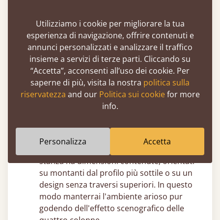
montanti a tutta altezza possono risultare
imponenti, ma i nostri falegnami possono
Utilizziamo i cookie per migliorare la tua
facilmente accorciare i montanti per
esperienza di navigazione, offrire contenuti e
garantire una proporzione perfetta.
annunci personalizzati e analizzare il traffico
Usa i feltrini protettivi sui pavimenti
insieme a servizi di terze parti. Cliccando su
delicati –
A causa della struttura aerea
“Accetta”, acconsenti all’uso dei cookie. Per
superiore, un letto a baldacchino in legno
saperne di più, visita la nostra
politica sulla
pesa più di un modello standard.
riservatezza
and our
Politica sui cookie
for more
Consigliamo di applicare feltrini resistenti
info.
sotto i piedi per proteggere i pavimenti in
parquet, resina o gres porcellanato dal
peso concentrato.
Personalizza
Accetta
Cerca il perfetto equilibrio visivo –
Se la
stanza ha dimensioni contenute, orientati
su montanti dal profilo più sottile o su un
design senza traversi superiori. In questo
modo manterrai l'ambiente arioso pur
godendo dell'effetto scenografico delle