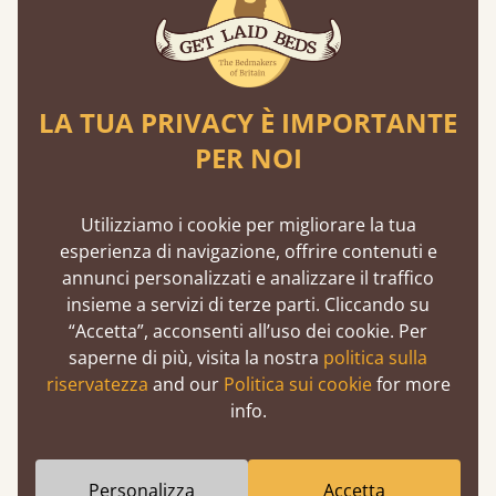
I prodotti sono destinati ad uso personale e non
per rivendita o esportazione.
9. Privacy
LA TUA PRIVACY È IMPORTANTE
PER NOI
La gestione dei tuoi dati personali è disciplinata
dalla nostra Informativa sulla Privacy disponibile
sul Sito.
Utilizziamo i cookie per migliorare la tua
esperienza di navigazione, offrire contenuti e
10. Forza Maggiore
annunci personalizzati e analizzare il traffico
insieme a servizi di terze parti. Cliccando su
Non siamo responsabili per ritardi o
“Accetta”, acconsenti all’uso dei cookie. Per
inadempienze dovuti a cause fuori dal nostro
saperne di più, visita la nostra
politica sulla
controllo, quali calamità naturali, scioperi, eventi
riservatezza
and our
Politica sui cookie
for more
pandemici, ecc.
info.
11. Legge Applicabile e Foro
Competente
Personalizza
Accetta