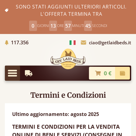
SONO STATI AGGIUNTI ULTERIORI ARTICOLI.
L'OFFERTA TERMINA TRA
0
13
57
45
GIORNI
ORE
MINUTI
SECONDI
Alberi piantati
117.356
ciao@getlaidbeds.it
Scegli Paese
0 €
Consegna più Veloce
Pagam
Menu
Termini e Condizioni
Ultimo aggiornamento: agosto 2025
TERMINI E CONDIZIONI PER LA VENDITA
ONLINE DI BENI E SERVIZI (CONSEGNE IN