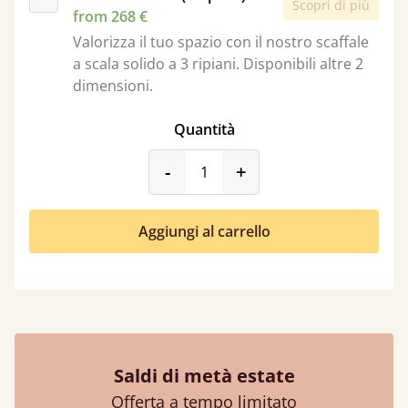
Scopri di più
from 268 €
Valorizza il tuo spazio con il nostro scaffale
a scala solido a 3 ripiani. Disponibili altre 2
dimensioni.
Quantità
product_form.decrease
product_form.incr
-
+
Aggiungi al carrello
Saldi di metà estate
Offerta a tempo limitato