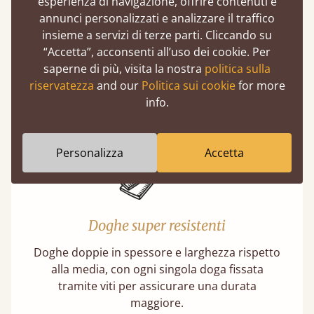
esperienza di navigazione, offrire contenuti e
Resistenza eccezionale
annunci personalizzati e analizzare il traffico
insieme a servizi di terze parti. Cliccando su
I nostri letti possono sopportare in media un
“Accetta”, acconsenti all’uso dei cookie. Per
peso di 474 kg, equivalenti a circa 75 stone.
saperne di più, visita la nostra
politica sulla
Questo corrisponde al peso di 5 adulti
riservatezza
and our
Politica sui cookie
for more
contemporaneamente.
info.
Personalizza
Accetta
Doghe super resistenti
Doghe doppie in spessore e larghezza rispetto
alla media, con ogni singola doga fissata
tramite viti per assicurare una durata
maggiore.