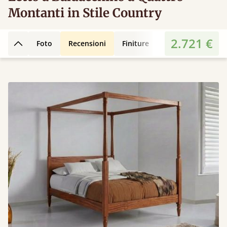
Montanti in Stile Country
2.721 €
Foto
Recensioni
Finiture
Design 3D
Car
Torna su