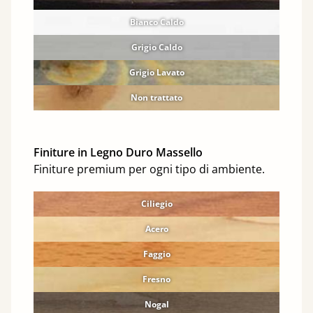
Bianco Caldo
Grigio Caldo
Grigio Lavato
Non trattato
Finiture in Legno Duro Massello
Finiture premium per ogni tipo di ambiente.
Ciliegio
Acero
Faggio
Fresno
Nogal