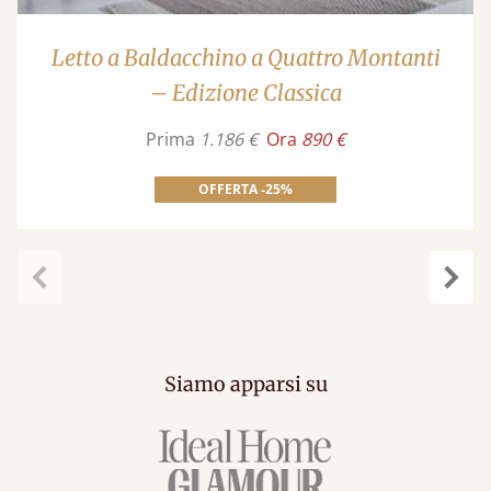
Letto a Baldacchino a Quattro Montanti
– Edizione Classica
Prima
1.186 €
Ora
890 €
OFFERTA -25%
Precedente
Succ
Siamo apparsi su