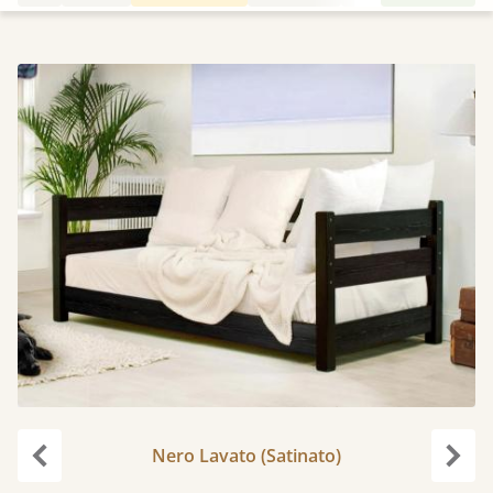
Nero Lavato (Satinato)
Precedente
Succ