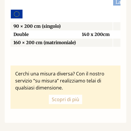
Largh
90 × 200 cm (singolo)
9
Double
140 x 200cm
14
160 × 200 cm (matrimoniale)
16
Cerchi una misura diversa? Con il nostro
servizio “su misura” realizziamo telai di
qualsiasi dimensione.
Scopri di più