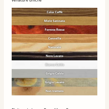
venature uniche
Color Caffè
Miele Satinato
Foresta Rossa
Cannella
Naturale
Nero Lavato
Bianco Caldo
Grigio Caldo
Grigio Lavato
Non trattato