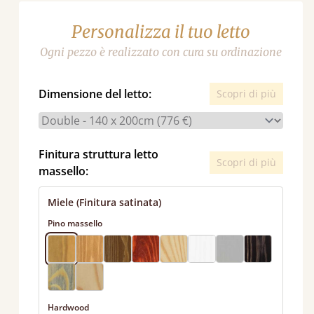
Personalizza il tuo letto
Ogni pezzo è realizzato con cura su ordinazione
Dimensione del letto:
Scopri di più
Finitura struttura letto
Scopri di più
massello:
Miele (Finitura satinata)
Pino massello
Hardwood