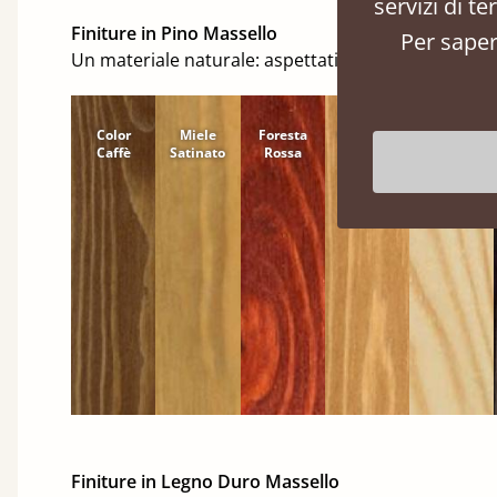
servizi di t
Finiture in Pino Massello
Per saper
Un materiale naturale: aspettati nodi e venature u
Color
Miele
Foresta
Cannella
Naturale
Caffè
Satinato
Rossa
Finiture in Legno Duro Massello