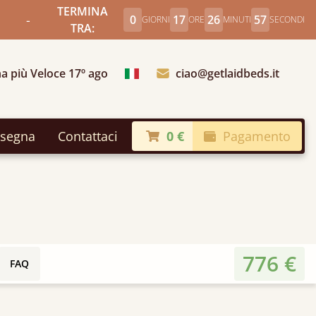
TERMINA
-
0
17
26
55
GIORNI
ORE
MINUTI
SECONDI
TRA:
a più Veloce 17º ago
ciao@getlaidbeds.it
Scegli Paese
segna
Contattaci
0 €
Pagamento
776 €
FAQ