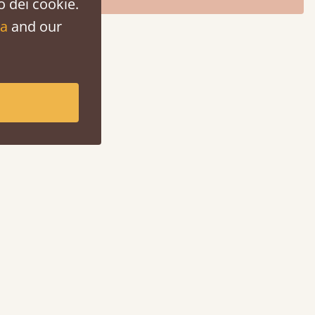
o dei cookie.
za
and our