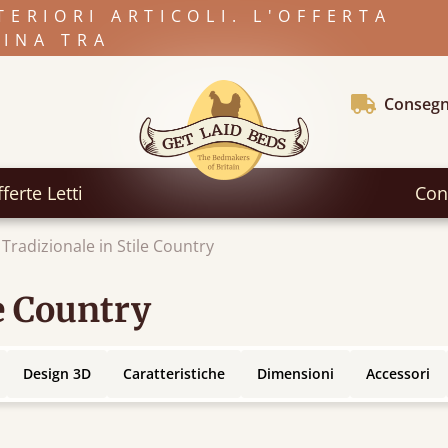
TERIORI ARTICOLI. L'OFFERTA
INA TRA
Consegn
ferte Letti
Con
 Tradizionale in Stile Country
le Country
Design 3D
Caratteristiche
Dimensioni
Accessori