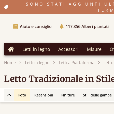
SONO STATI AGGIUNTI UL
TERM
Aiuto e consiglio
117.356
Alberi piantati
Letti in legno
Accessori
Misure
Of
Home
Home
Letti in legno
Letti a Piattaforma
Letto
Letto Tradizionale in Sti
Foto
Recensioni
Finiture
Stili delle gambe
Torna su