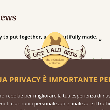
iews
“
e.
”
ture
UA PRIVACY È IMPORTANTE PE
scegliere tra legno tenero o duro.
mo i cookie per migliorare la tua esperienza di na
enuti e annunci personalizzati e analizzare il traff