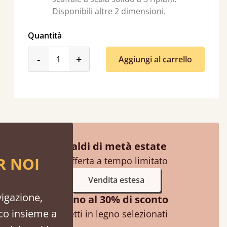
Disponibili altre 2 dimensioni.
Quantità
product_form.decrease
product_form.increase
-
+
Aggiungi al carrello
Very helpful in finding exactly what I was aft
Anonymous
Saldi di metà estate
R NOI
Offerta a tempo limitato
Vendita estesa
vigazione,
Fino al 30% di sconto
ico insieme a
Letti in legno selezionati