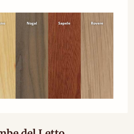
sno
Nogal
Sapele
Rovere
ambe del Letto