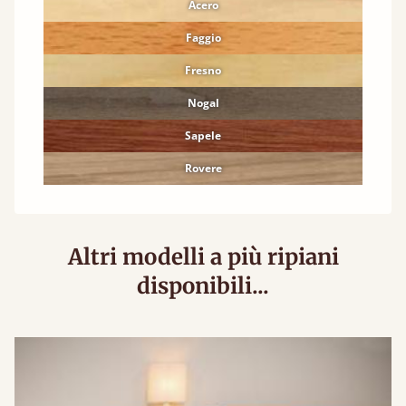
Acero
Faggio
Fresno
Nogal
Sapele
Rovere
Altri modelli a più ripiani
disponibili...