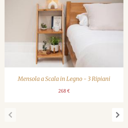
Mensola a Scala in Legno - 3 Ripiani
268 €
Precedente
Succ