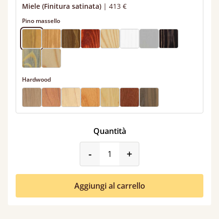
Miele (Finitura satinata)
|
413 €
Pino massello
Hardwood
Quantità
product_form.decrease
product_form.incr
-
+
Aggiungi al carrello