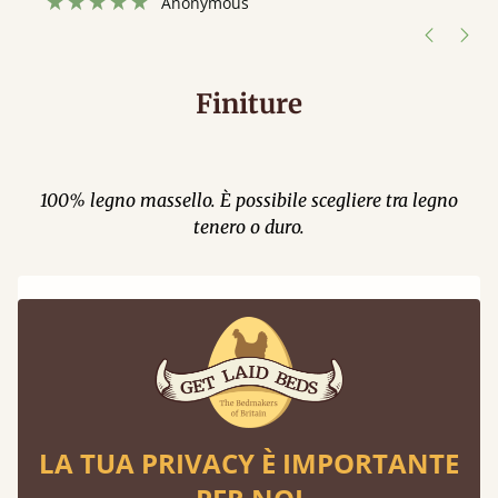
Anonymous
Finiture
100% legno massello. È possibile scegliere tra legno
tenero o duro.
Finiture in Pino Massello
Un materiale naturale: aspettati nodi e
venature uniche
Color Caffè
LA TUA PRIVACY È IMPORTANTE
Miele Satinato