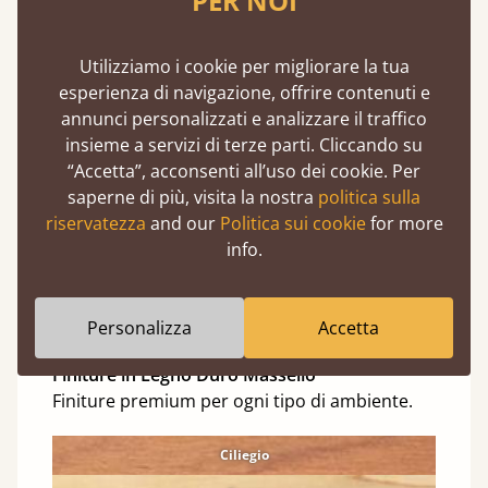
PER NOI
Foresta Rossa
Cannella
Utilizziamo i cookie per migliorare la tua
esperienza di navigazione, offrire contenuti e
Naturale
annunci personalizzati e analizzare il traffico
Nero Lavato
insieme a servizi di terze parti. Cliccando su
“Accetta”, acconsenti all’uso dei cookie. Per
Bianco Caldo
saperne di più, visita la nostra
politica sulla
Grigio Caldo
riservatezza
and our
Politica sui cookie
for more
info.
Grigio Lavato
Non trattato
Personalizza
Accetta
Finiture in Legno Duro Massello
Finiture premium per ogni tipo di ambiente.
Ciliegio