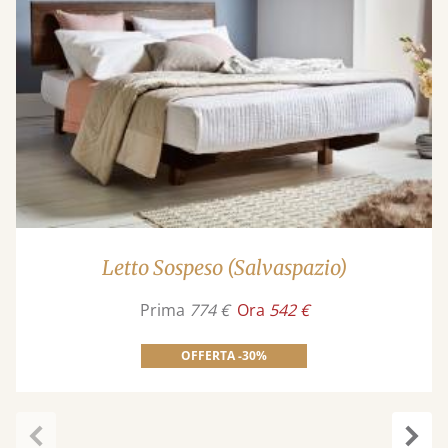
Letto Sospeso (Salvaspazio)
Prima
774 €
Ora
542 €
OFFERTA -30%