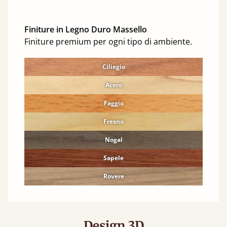
Finiture in Legno Duro Massello
Finiture premium per ogni tipo di ambiente.
Ciliegio
Acero
Faggio
Fresno
Nogal
Sapele
Rovere
Design 3D