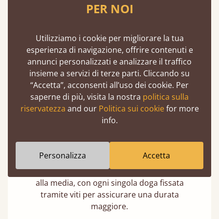
PER NOI
Resistenza eccezionale
I nostri letti possono sopportare in media un
peso di 474 kg, equivalenti a circa 75 stone.
Utilizziamo i cookie per migliorare la tua
Questo corrisponde al peso di 5 adulti
esperienza di navigazione, offrire contenuti e
contemporaneamente.
annunci personalizzati e analizzare il traffico
insieme a servizi di terze parti. Cliccando su
“Accetta”, acconsenti all’uso dei cookie. Per
saperne di più, visita la nostra
politica sulla
riservatezza
and our
Politica sui cookie
for more
info.
Doghe super resistenti
Personalizza
Accetta
Doghe doppie in spessore e larghezza rispetto
alla media, con ogni singola doga fissata
tramite viti per assicurare una durata
maggiore.