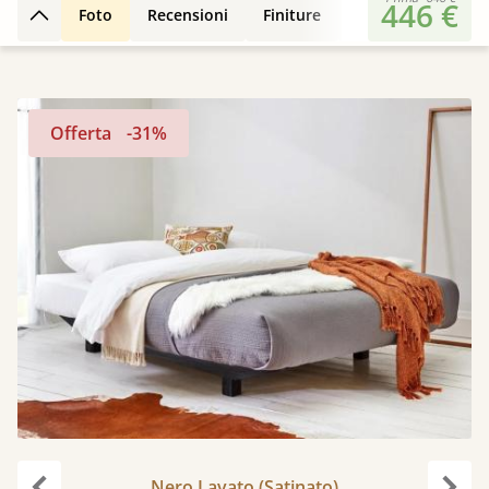
446 €
Foto
Recensioni
Finiture
Design 3D
Car
Torna su
Offerta
-31%
Nero Lavato (Satinato)