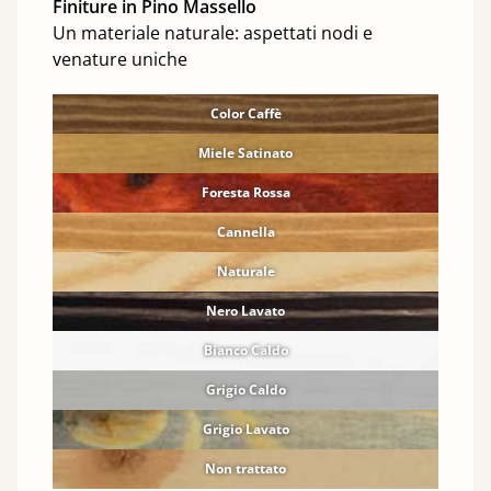
Finiture in Pino Massello
Un materiale naturale: aspettati nodi e
venature uniche
Color Caffè
Miele Satinato
Foresta Rossa
Cannella
Naturale
Nero Lavato
Bianco Caldo
Grigio Caldo
Grigio Lavato
Non trattato