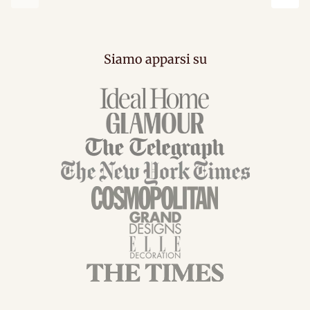
Precedente
Succ
Siamo apparsi su