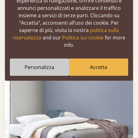
esperienza di navigazione, offrire contenuti e
annunci personalizzati e analizzare il traffico
insieme a servizi di terze parti. Cliccando su
“Accetta”, acconsenti all’uso dei cookie. Per
saperne di più, visita la nostra
politica sulla
Letto Piattaforma con Contenitore in Stile
riservatezza
and our
Politica sui cookie
for more
info.
Giapponese (Senza Testiera)
Da
750 €
Personalizza
Accetta