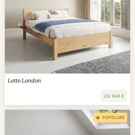
Letto London
Da
844 €
POPOLARE