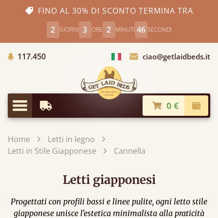
FINO AL 30% DI SCONTO TERMINA TRA
2
3
2
45
GIORNI
ORE
MINUTI
SECONDI
Alberi piantati
117.450
ciao@getlaidbeds.it
Scegli Paese
0 €
Consegna più Veloce
Pagam
Menu
Home
Letti in legno
Letti in Stile Giapponese
Cannella
Letti giapponesi
Progettati con profili bassi e linee pulite, ogni letto stile
giapponese​ unisce l'estetica minimalista alla praticità