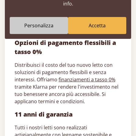
Perché i letti giapponesi​ sono bassi
– Il
info.
riposo tradizionale a livello del pavimento
favorisce la semplicità, l'efficienza dello
spazio e una connessione più profonda
Personalizza
Accetta
con il flusso naturale della stanza.
Opzioni di pagamento flessibili a
tasso 0%
Distribuisci il costo del tuo nuovo letto con
soluzioni di pagamento flessibili e senza
interessi. Offriamo
finanziamenti a tasso 0%
tramite Klarna per rendere l'investimento nel
tuo benessere ancora più accessibile. Si
applicano termini e condizioni.
11 anni di garanzia
Tutti i nostri letti sono realizzati
artigianalmente con legname sostenibile e