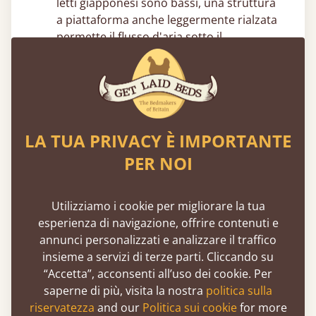
letti giapponesi​ sono bassi, una struttura
a piattaforma anche leggermente rialzata
permette il flusso d'aria sotto il
materasso, aiutando a prevenire
l'accumulo di umidità, muffe e odori
sgradevoli nel tempo.
Ispirazione per il letto giapponese​
LA TUA PRIVACY È IMPORTANTE
Arredare le camere in mansarda
– Un
PER NOI
letto giapponese​ basso è l'ideale per loft o
mansarde, poiché aiuta a massimizzare lo
spazio in altezza mantenendo un aspetto
Utilizziamo i cookie per migliorare la tua
pulito e coeso.
esperienza di navigazione, offrire contenuti e
Design minimalista per la camera da
annunci personalizzati e analizzare il traffico
letto
– Un letto giapponese​ in legno si
insieme a servizi di terze parti. Cliccando su
abbina naturalmente a toni neutri e
“Accetta”, acconsenti all’uso dei cookie. Per
ambienti ordinati per un'estetica
saperne di più, visita la nostra
politica sulla
minimalista e rilassante.
riservatezza
and our
Politica sui cookie
for more