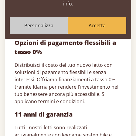
Perché i letti giapponesi​ sono bassi
– Il
info.
riposo tradizionale a livello del pavimento
favorisce la semplicità, l'efficienza dello
spazio e una connessione più profonda
Personalizza
Accetta
con il flusso naturale della stanza.
Opzioni di pagamento flessibili a
tasso 0%
Distribuisci il costo del tuo nuovo letto con
soluzioni di pagamento flessibili e senza
interessi. Offriamo
finanziamenti a tasso 0%
tramite Klarna per rendere l'investimento nel
tuo benessere ancora più accessibile. Si
applicano termini e condizioni.
11 anni di garanzia
Tutti i nostri letti sono realizzati
artigianalmente con legname sostenibile e