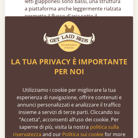
letti giapponesi​ sono bassi, una struttura
a piattaforma anche leggermente rialzata
permette il flusso d'aria sotto il
materasso, aiutando a prevenire
l'accumulo di umidità, muffe e odori
sgradevoli nel tempo.
Ispirazione per il letto giapponese​
LA TUA PRIVACY È IMPORTANTE
Arredare le camere in mansarda
– Un
PER NOI
letto giapponese​ basso è l'ideale per loft o
mansarde, poiché aiuta a massimizzare lo
spazio in altezza mantenendo un aspetto
Utilizziamo i cookie per migliorare la tua
pulito e coeso.
esperienza di navigazione, offrire contenuti e
Design minimalista per la camera da
annunci personalizzati e analizzare il traffico
letto
– Un letto giapponese​ in legno si
insieme a servizi di terze parti. Cliccando su
abbina naturalmente a toni neutri e
“Accetta”, acconsenti all’uso dei cookie. Per
ambienti ordinati per un'estetica
saperne di più, visita la nostra
politica sulla
minimalista e rilassante.
riservatezza
and our
Politica sui cookie
for more