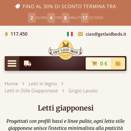
FINO AL 30% DI SCONTO TERMINA TRA
2
4
8
16
GIORNI
ORE
MINUTI
SECONDI
Alberi piantati
117.450
ciao@getlaidbeds.it
Scegli Paese
0 €
Consegna più Veloce
Pagam
Menu
Home
Letti in legno
Letti in Stile Giapponese
Grigio Lavato
Letti giapponesi
Progettati con profili bassi e linee pulite, ogni letto stile
giapponese​ unisce l'estetica minimalista alla praticità